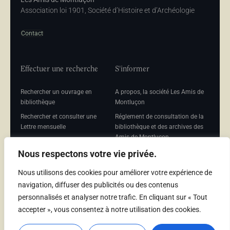
Association loi 1901, Société d’Histoire et d’Archéologie
Contact
Effectuer une recherche
S'informer
Rechercher un ouvrage en
A propos, la société Les Amis de
bibliothèque
Montluçon
Rechercher et consulter une
Réglement de consultation de la
Lettre mensuelle
bibliothèque et des archives des
Amis de Montluçon
Rechercher une Séance
mensuelle
Mentions légales
Nous respectons votre vie privée.
Nous utilisons des cookies pour améliorer votre expérience de
navigation, diffuser des publicités ou des contenus
personnalisés et analyser notre trafic. En cliquant sur « Tout
Adhérer
accepter », vous consentez à notre utilisation des cookies.
Adhésion