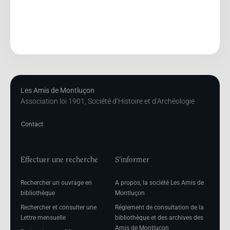
Les Amis de Montluçon
Association loi 1901, Société d’Histoire et d’Archéologie
Contact
Effectuer une recherche
S'informer
Rechercher un ouvrage en
A propos, la société Les Amis de
bibliothèque
Montluçon
Rechercher et consulter une
Réglement de consultation de la
Lettre mensuelle
bibliothèque et des archives des
Amis de Montluçon