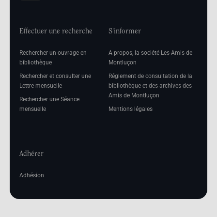
Effectuer une recherche
S'informer
Rechercher un ouvrage en
A propos, la société Les Amis de
bibliothèque
Montluçon
Rechercher et consulter une
Réglement de consultation de la
Lettre mensuelle
bibliothèque et des archives des
Amis de Montluçon
Rechercher une Séance
mensuelle
Mentions légales
Adhérer
Adhésion