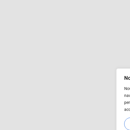
No
Nou
nav
per
acc