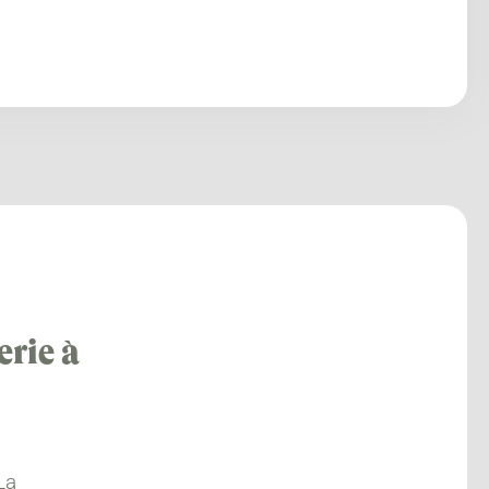
erie à
La