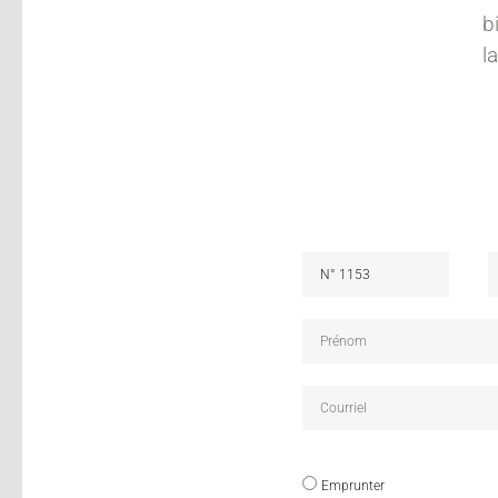
b
l
Emprunter