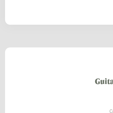
Guita
C