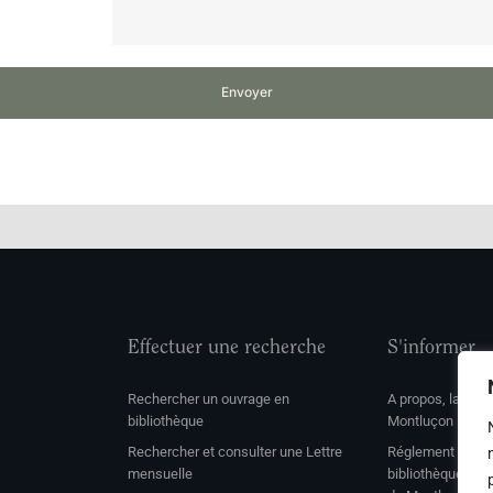
Envoyer
Effectuer une recherche
S'informer
Rechercher un ouvrage en
A propos, la soc
bibliothèque
Montluçon
Rechercher et consulter une Lettre
Réglement de con
mensuelle
bibliothèque et 