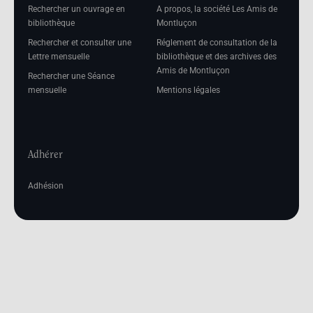
Rechercher un ouvrage en
A propos, la société Les Amis de
bibliothèque
Montluçon
Rechercher et consulter une
Réglement de consultation de la
Lettre mensuelle
bibliothèque et des archives des
Amis de Montluçon
Rechercher une Séance
mensuelle
Mentions légales
Adhérer
Adhésion