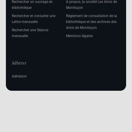
Rechercher un ouvrage en
A propos, la société Les Amis de
bibliothèque
Montluçon
Rechercher et consulter une
Réglement de consultation de la
Lettre mensuelle
bibliothèque et des archives des
Amis de Montluçon
Rechercher une Séance
mensuelle
Mentions légales
Adhérer
Adhésion