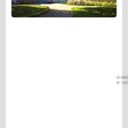
En bib
N° 123