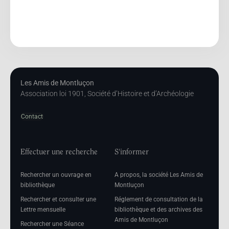
Les Amis de Montluçon
Association loi 1901, Société d’Histoire et d’Archéologie
Contact
Effectuer une recherche
S'informer
Rechercher un ouvrage en
A propos, la société Les Amis de
bibliothèque
Montluçon
Rechercher et consulter une
Réglement de consultation de la
Lettre mensuelle
bibliothèque et des archives des
Amis de Montluçon
Rechercher une Séance