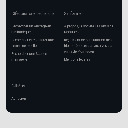
Effectuer une recherche
S'informer
Rechercher un ouvrage en
A propos, la société Les Amis de
bibliothèque
Montluçon
Rechercher et consulter une
Réglement de consultation de la
Lettre mensuelle
bibliothèque et des archives des
Amis de Montluçon
Rechercher une Séance
mensuelle
Mentions légales
Adhérer
Adhésion