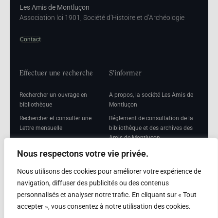
Les Amis de Montluçon
Association loi 1901, Société d’Histoire et d’Archéologie
Contact
Effectuer une recherche
S'informer
Rechercher un ouvrage en
A propos, la société Les Amis de
bibliothèque
Montluçon
Rechercher et consulter une
Réglement de consultation de la
Lettre mensuelle
bibliothèque et des archives des
Amis de Montluçon
Rechercher une Séance
mensuelle
Mentions légales
Nous respectons votre vie privée.
Nous utilisons des cookies pour améliorer votre expérience de
navigation, diffuser des publicités ou des contenus
personnalisés et analyser notre trafic. En cliquant sur « Tout
Adhérer
accepter », vous consentez à notre utilisation des cookies.