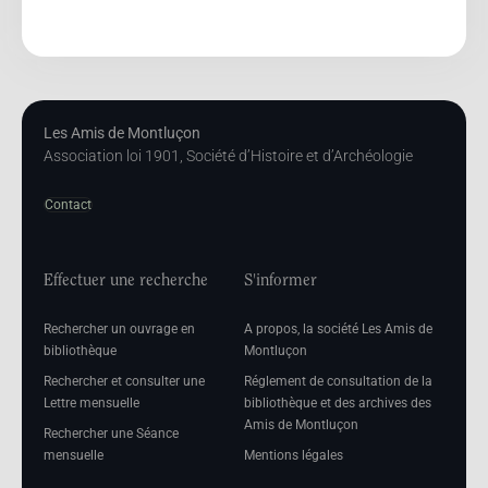
Les Amis de Montluçon
Association loi 1901, Société d’Histoire et d’Archéologie
Contact
Effectuer une recherche
S'informer
Rechercher un ouvrage en
A propos, la société Les Amis de
bibliothèque
Montluçon
Rechercher et consulter une
Réglement de consultation de la
Lettre mensuelle
bibliothèque et des archives des
Amis de Montluçon
Rechercher une Séance
mensuelle
Mentions légales