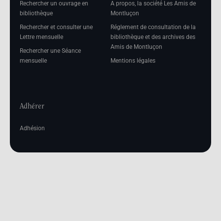
Rechercher un ouvrage en
A propos, la société Les Amis de
bibliothèque
Montluçon
Rechercher et consulter une
Réglement de consultation de la
Lettre mensuelle
bibliothèque et des archives des
Amis de Montluçon
Rechercher une Séance
mensuelle
Mentions légales
Adhérer
Adhésion