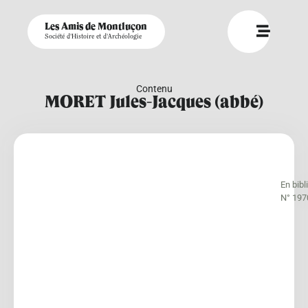
Les Amis de Montluçon
Société d'Histoire et d'Archéologie
Contenu
MORET Jules-Jacques (abbé)
En bib
N° 197