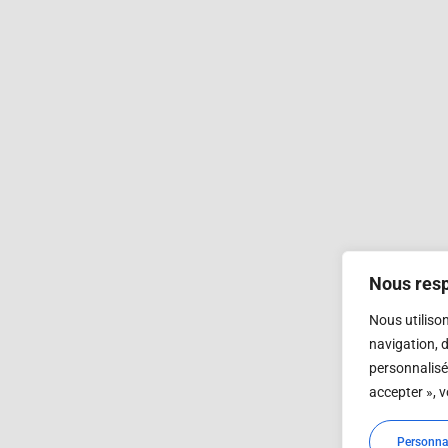
Nous resp
Nous utiliso
navigation, 
personnalisés
accepter », v
Personnal