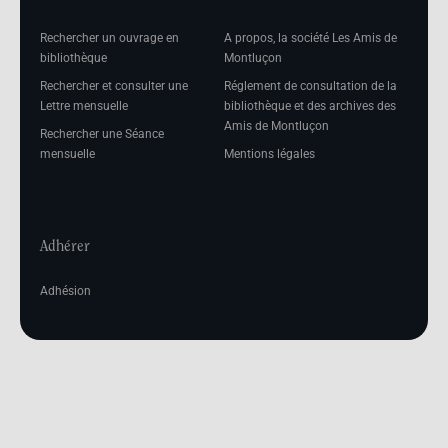
Rechercher un ouvrage en
A propos, la société Les Amis de
bibliothèque
Montluçon
Rechercher et consulter une
Réglement de consultation de la
Lettre mensuelle
bibliothèque et des archives des
Amis de Montluçon
Rechercher une Séance
mensuelle
Mentions légales
Adhérer
Adhésion