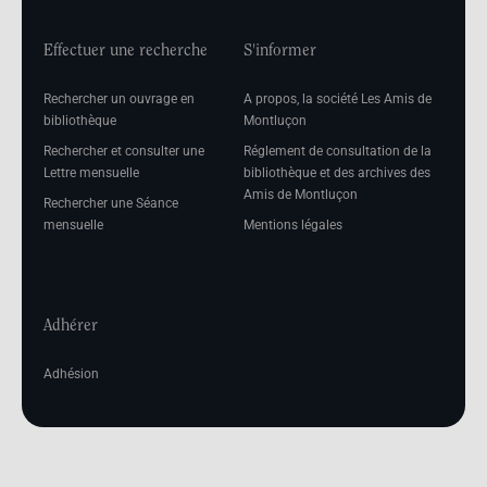
Effectuer une recherche
S'informer
Rechercher un ouvrage en
A propos, la société Les Amis de
bibliothèque
Montluçon
Rechercher et consulter une
Réglement de consultation de la
Lettre mensuelle
bibliothèque et des archives des
Amis de Montluçon
Rechercher une Séance
mensuelle
Mentions légales
Adhérer
Adhésion