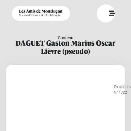
Les Amis de Montluçon
Société d'Histoire et d'Archéologie
Contenu
DAGUET Gaston Marius Oscar
Lièvre (pseudo)
En bibliot
N° 1722