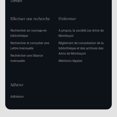
Contact
Effectuer une recherche
S'informer
Rechercher un ouvrage en
A propos, la société Les Amis de
bibliothèque
Montluçon
Rechercher et consulter une
Réglement de consultation de la
Lettre mensuelle
bibliothèque et des archives des
Amis de Montluçon
Rechercher une Séance
mensuelle
Mentions légales
Adhérer
Adhésion