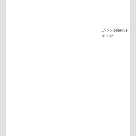
En bibliothèque
N° 132