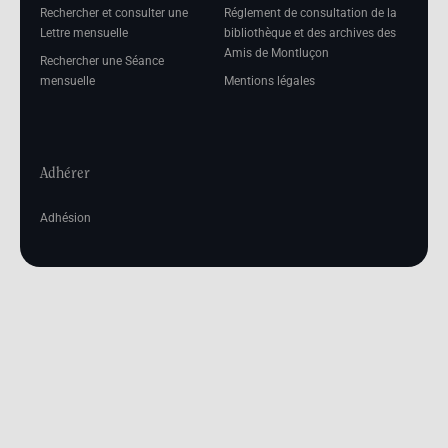
Rechercher et consulter une
Réglement de consultation de la
Lettre mensuelle
bibliothèque et des archives des
Amis de Montluçon
Rechercher une Séance
mensuelle
Mentions légales
Adhérer
Adhésion