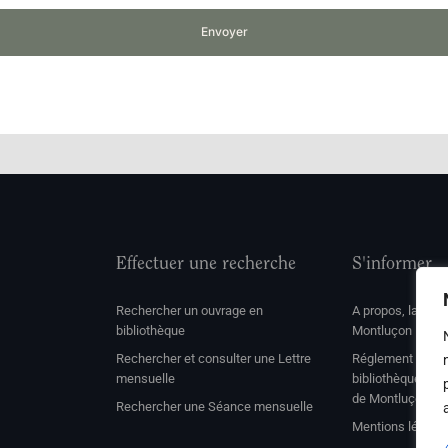
Envoyer
Effectuer une recherche
S'informer
Rechercher un ouvrage en
A propos, la soc
bibliothèque
Montluçon
Rechercher et consulter une Lettre
Réglement de con
mensuelle
bibliothèque et 
de Montluçon
Rechercher une Séance mensuelle
Mentions légale