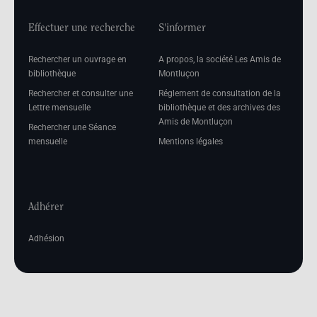
Effectuer une recherche
S'informer
Rechercher un ouvrage en
A propos, la société Les Amis de
bibliothèque
Montluçon
Rechercher et consulter une
Réglement de consultation de la
Lettre mensuelle
bibliothèque et des archives des
Amis de Montluçon
Rechercher une Séance
mensuelle
Mentions légales
Adhérer
Adhésion