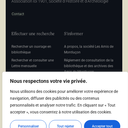
Association loi 1901, Société d’Histoire et d’Archéologie
Contact
Effectuer une recherche
S'informer
Rechercher un ouvrage en
A propos, la société Les Amis de
bibliothèque
Montluçon
Rechercher et consulter une
Réglement de consultation de la
Lettre mensuelle
bibliothèque et des archives des
Amis de Montluçon
Rechercher une Séance
mensuelle
Mentions légales
Nous respectons votre vie privée.
Nous utilisons des cookies pour améliorer votre expérience de
navigation, diffuser des publicités ou des contenus
personnalisés et analyser notre trafic. En cliquant sur « Tout
Adhérer
accepter », vous consentez à notre utilisation des cookies.
Adhésion
Personnaliser
Tout rejeter
Accepter tout