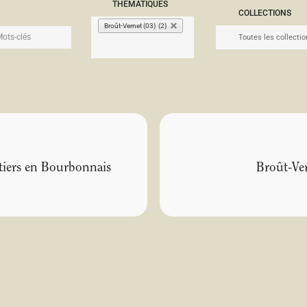
THÉMATIQUES
COLLECTIONS
Broût-Vernet (03) (2)
uetiers en Bourbonnais
Broût-Ver