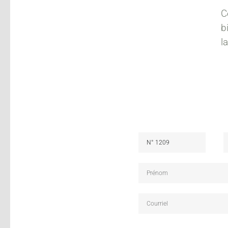
C
b
l