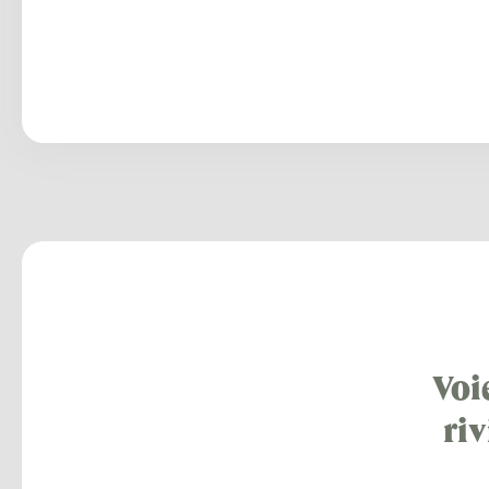
Voi
riv