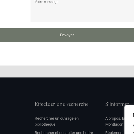
Envoyer
Effectuer une recherche
S'informer
Rechercher un ouvrage en
A propos, la soc
bibliothèque
Montluçon
Rechercher et consulter une Lettre
Réglement de con