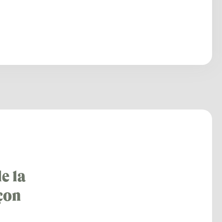
e la
uçon