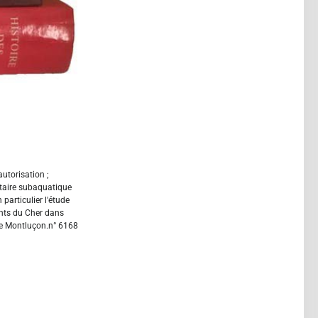
'autorisation ;
taire subaquatique
 particulier l'étude
nts du Cher dans
de Montluçon.n° 6168