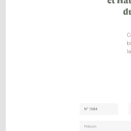
et Ha
d
C
b
l