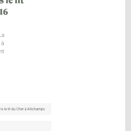
le lit
16
La
 à
nt