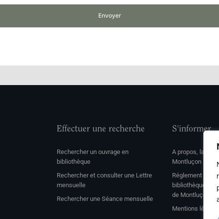
Envoyer
Effectuer une recherche
S'informer
Rechercher un ouvrage en
A propos, la soc
bibliothèque
Montluçon
Rechercher et consulter une Lettre
Réglement de con
mensuelle
bibliothèque et 
de Montluçon
Rechercher une Séance mensuelle
Mentions légale