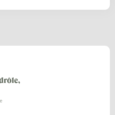
 drôle,
re