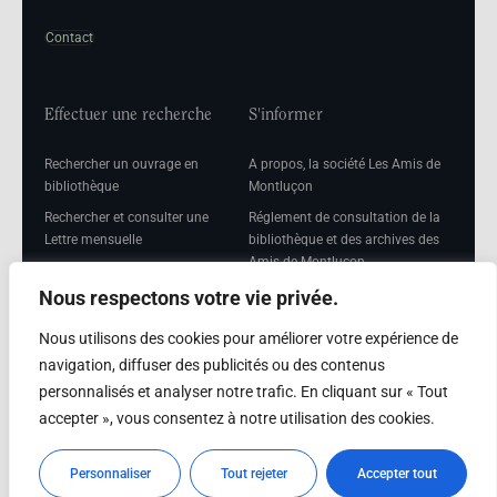
Contact
Effectuer une recherche
S'informer
Rechercher un ouvrage en
A propos, la société Les Amis de
bibliothèque
Montluçon
Rechercher et consulter une
Réglement de consultation de la
Lettre mensuelle
bibliothèque et des archives des
Amis de Montluçon
Rechercher une Séance
mensuelle
Mentions légales
Nous respectons votre vie privée.
Nous utilisons des cookies pour améliorer votre expérience de
navigation, diffuser des publicités ou des contenus
personnalisés et analyser notre trafic. En cliquant sur « Tout
Adhérer
accepter », vous consentez à notre utilisation des cookies.
Adhésion
Personnaliser
Tout rejeter
Accepter tout