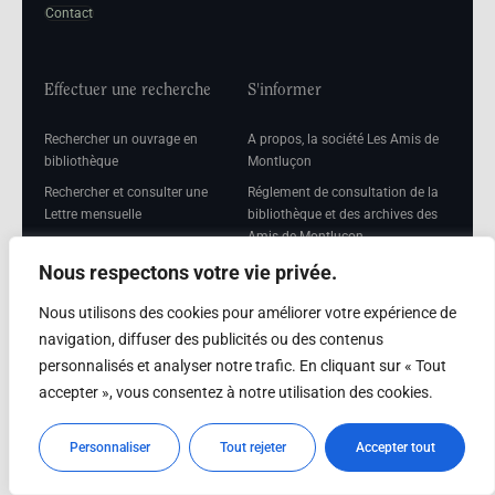
Contact
Effectuer une recherche
S'informer
Rechercher un ouvrage en
A propos, la société Les Amis de
bibliothèque
Montluçon
Rechercher et consulter une
Réglement de consultation de la
Lettre mensuelle
bibliothèque et des archives des
Amis de Montluçon
Rechercher une Séance
mensuelle
Mentions légales
Nous respectons votre vie privée.
Nous utilisons des cookies pour améliorer votre expérience de
navigation, diffuser des publicités ou des contenus
personnalisés et analyser notre trafic. En cliquant sur « Tout
Adhérer
accepter », vous consentez à notre utilisation des cookies.
Adhésion
Personnaliser
Tout rejeter
Accepter tout