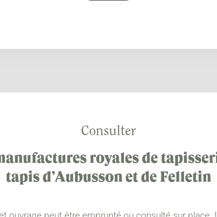
Consulter
manufactures royales de tapisseri
tapis d’Aubusson et de Felletin
et ouvrage peut être emprunté ou consulté sur place. 