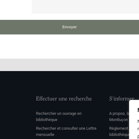
Envoyer
Effectuer une recherche
S'informer
Rechercher un ouvrage en
A propos, la soc
bibliothèque
Montluçon
Rechercher et consulter une Lettre
Réglement de con
mensuelle
bibliothèque et 