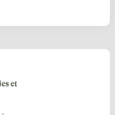
es et
La