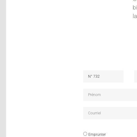
b
l
Emprunter