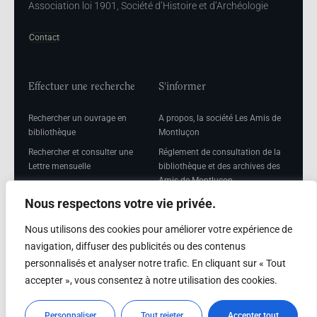
Association loi 1901, Société d’Histoire et d’Archéologie
Contact
Effectuer une recherche
S'informer
Rechercher un ouvrage en
A propos, la société Les Amis de
bibliothèque
Montluçon
Rechercher et consulter une
Réglement de consultation de la
Lettre mensuelle
bibliothèque et des archives des
Amis de Montluçon
Rechercher une Séance
mensuelle
Mentions légales
Nous respectons votre vie privée.
Nous utilisons des cookies pour améliorer votre expérience de
navigation, diffuser des publicités ou des contenus
personnalisés et analyser notre trafic. En cliquant sur « Tout
Adhérer
accepter », vous consentez à notre utilisation des cookies.
Adhésion
Personnaliser
Tout rejeter
Accepter tout