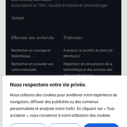
Association loi 1901, Société d’Histoire et d’Archéologie
Contact
Effectuer une recherche
S'informer
Rechercher un ouvrage en
A propos, la société Les Amis de
bibliothèque
Montluçon
Rechercher et consulter une
Réglement de consultation de la
Lettre mensuelle
bibliothèque et des archives des
Amis de Montluçon
Rechercher une Séance
mensuelle
Mentions légales
Nous respectons votre vie privée.
Nous utilisons des cookies pour améliorer votre expérience de
navigation, diffuser des publicités ou des contenus
personnalisés et analyser notre trafic. En cliquant sur « Tout
Adhérer
accepter », vous consentez à notre utilisation des cookies.
Adhésion