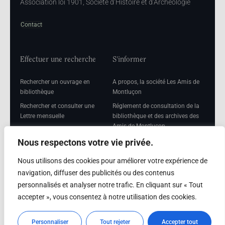
Association loi 1901, Société d’Histoire et d’Archéologie
Contact
Effectuer une recherche
S'informer
Rechercher un ouvrage en
A propos, la société Les Amis de
bibliothèque
Montluçon
Rechercher et consulter une
Réglement de consultation de la
Lettre mensuelle
bibliothèque et des archives des
Amis de Montluçon
Rechercher une Séance
mensuelle
Mentions légales
Nous respectons votre vie privée.
Nous utilisons des cookies pour améliorer votre expérience de
navigation, diffuser des publicités ou des contenus
personnalisés et analyser notre trafic. En cliquant sur « Tout
Adhérer
accepter », vous consentez à notre utilisation des cookies.
Adhésion
Personnaliser
Tout rejeter
Accepter tout