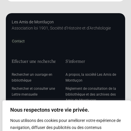
Les Amis de Montluçon
Association loi 1901, Société d’Histoire et d’Archéologie
Contact
Effectuer une recherche
S'informer
Rechercher un ouvrage en
A propos, la société Les Amis de
bibliothèque
Montluçon
Rechercher et consulter une
Réglement de consultation de la
Lettre mensuelle
bibliothèque et des archives des
Amis de Montluçon
Rechercher une Séance
mensuelle
Mentions légales
Nous respectons votre vie privée.
Nous utilisons des cookies pour améliorer votre expérience de
navigation, diffuser des publicités ou des contenus