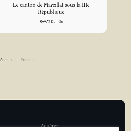
Le canton de Marcillat sous la IIIe
République
RAVAT Danièle
cédents
Premiers
Adhérer