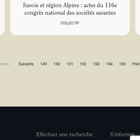
Savoie et région Alpine : actes du 116e
congrès national des sociétés savantes
COLLECTIF
niers
Suivants
149
150
151
152
153
154
155
Pré
Effectuer une recherche
S'informer