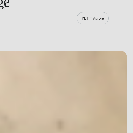
ge
PETIT Aurore