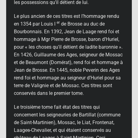
les possessions qu’il détient de lui.
Le plus ancien de ces titres est l’hommage rendu
er
en 1354 par Louis I
de Brosse au duc de
Bourbonnais. En 1392, Jean de Laage rend foi et
hommage à Mgr Pierre de Brosse, baron d’Huriel,
pour « les choses qu’il détient de ladite baronnie ».
En 1426, Guillaume des Ages, seigneur de Mossac
et de Beaumont (Domérat), rend foi et hommage à
Jean de Brosse. En 1445, noble Peverin des Ages
rend foi et hommage au seigneur d’Huriel pour sa
terre de Valignie et de Mossac. Ces titres sont
conservés dans le premier tome.
Le troisième tome fait état des titres qui
concernent les seigneuries de Bartillat (commune
de Saint-Martinien), Mossac, le Liat, Frontenat,
Laage
s
-Chevalier, et qui étaient conservés au
château de Laage
s
à Saint-Martinien. Ceci