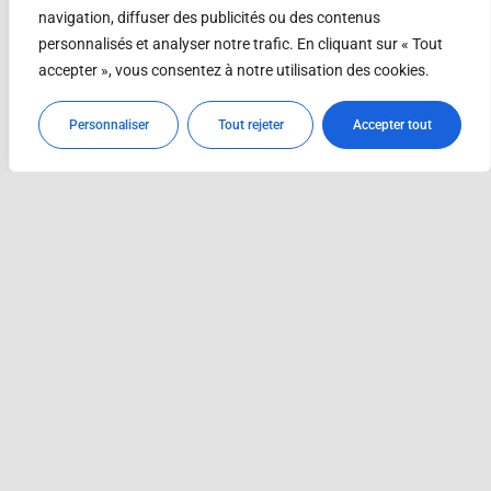
navigation, diffuser des publicités ou des contenus
Le vaste espace de la Maison de la Culture a
personnalisés et analyser notre trafic. En cliquant sur « Tout
permis d’exposer à l’étage, dans la salle
Alphonse
accepter », vous consentez à notre utilisation des cookies.
Guénard
, des tableaux de Pierre Leprat de plus
grandes dimensions.
Personnaliser
Tout rejeter
Accepter tout
Après avoir croisé le regard de l’artiste réalisé en
autoportrait dans les dernières années de sa vie,
puis admiré le portrait du peintre réalisé par Pierre
Guillaumier en 1885, le visiteur a pu faire
connaissance avec les huiles sur toile représentant
son épouse Clémentine Laurent, sa fille Marie-
Gabrielle et son petit-fils Pierre Pradel devenu plus
tard historien d’art.
Pierre Leprat n’a pas échappé à la tendance de
l’époque de réaliser des portraits tels que ceux du
Vicomte Paillhou, du capitaine Albert M. de la
Grange et du docteur P. M. Dechaux, personnalités