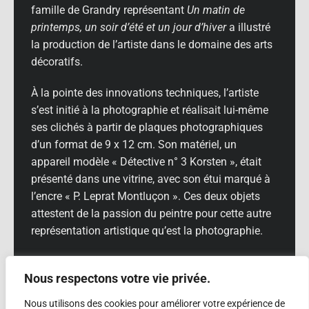
famille de Grandry représentant
Un matin de
printemps, un soir d’été et un jour d’hiver
a illustré
la production de l’artiste dans le domaine des arts
décoratifs.
À la pointe des innovations techniques, l’artiste
s’est initié à la photographie et réalisait lui-même
ses clichés à partir de plaques photographiques
d’un format de 9 x 12 cm. Son matériel, un
appareil modèle « Détective n° 3 Korsten », était
présenté dans une vitrine, avec son étui marqué à
l’encre « P. Leprat Montluçon ». Ces deux objets
attestent de la passion du peintre pour cette autre
représentation artistique qu’est la photographie.
Sous vitrine également, les visiteurs ont pu voir les
Nous respectons votre vie privée.
minutieux carnets de croquis de l’artiste, et les
diplômes qu’il a obtenus.
Nous utilisons des cookies pour améliorer votre expérience de