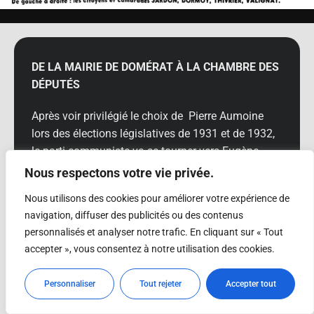
DE LA MAIRIE DE DOMÉRAT À LA CHAMBRE DES
DÉPUTÉS
Après voir privilégié le choix de Pierre Aumoine
lors des élections législatives de 1931 et de 1932,
le parti communiste va se tourner vers Eugène
Jardon, un candidat au profil plus rassembleur, au-
Nous respectons votre vie privée.
delà du seul électorat communiste. Favorable dès
Nous utilisons des cookies pour améliorer votre expérience de
1934 à l’unité d’action face aux menaces fascistes
navigation, diffuser des publicités ou des contenus
en France, il affronte en avril 1936 Marx Dormoy
personnalisés et analyser notre trafic. En cliquant sur « Tout
qui « bien que se réclamant du Front Populaire ne
accepter », vous consentez à notre utilisation des cookies.
s’y est pas rallié parmi les premiers, ni sans
réticence ». Si ce dernier est réélu dès le premier
Personnaliser
Tout rejeter
Accepter tout
tour, il ne devance Jardon que de 600 voix. André
Touret explique ce succès par le fait que Jardon