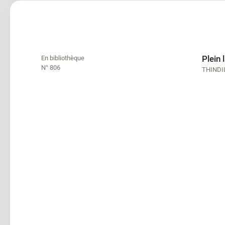
Plein 
En bibliothèque
N° 806
THINDI