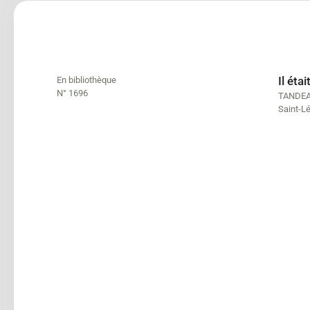
Il éta
En bibliothèque
N° 1696
TANDEA
Saint-L