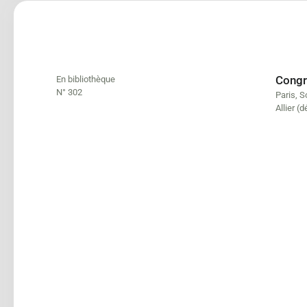
Congrè
En bibliothèque
N° 302
Paris
,
S
Allier (