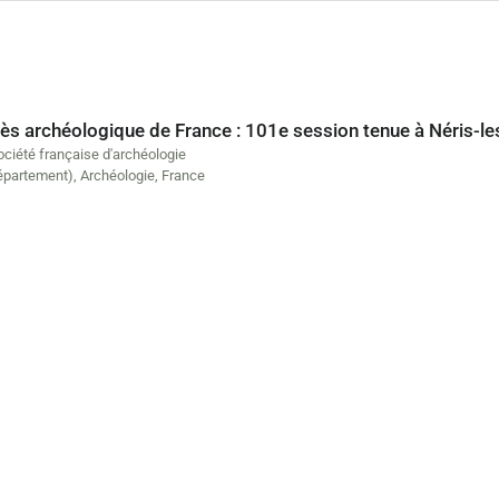
s archéologique de France : 101e session tenue à Néris-les
ociété française d'archéologie
département)
,
Archéologie
,
France