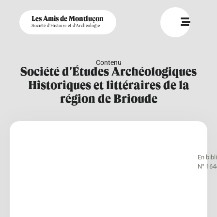
Les Amis de Montluçon
Société d'Histoire et d'Archéologie
Contenu
Société d'Études Archéologiques
Historiques et littéraires de la
région de Brioude
En bib
N° 164