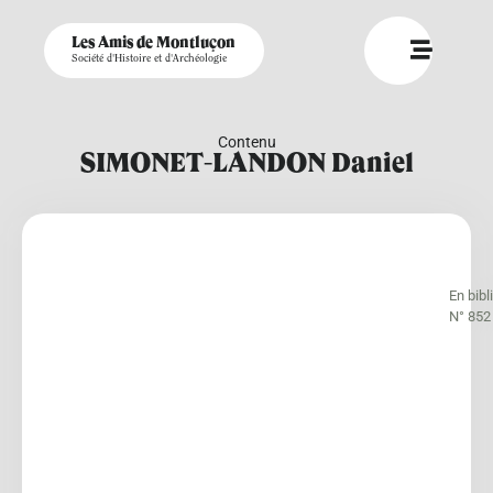
Les Amis de Montluçon
Société d'Histoire et d'Archéologie
Contenu
SIMONET-LANDON Daniel
En bib
N° 852