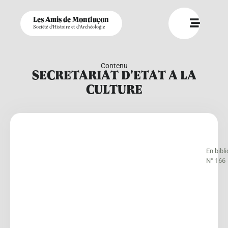
Les Amis de Montluçon
Société d'Histoire et d'Archéologie
Contenu
SECRETARIAT D'ETAT A LA
CULTURE
En bibl
N° 166