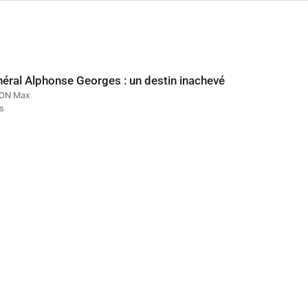
néral Alphonse Georges : un destin inachevé
ON Max
es