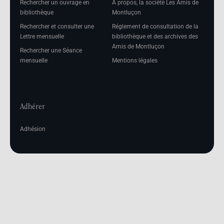
Rechercher un ouvrage en
A propos, la société Les Amis de
bibliothèque
Montluçon
Rechercher et consulter une
Réglement de consultation de la
Lettre mensuelle
bibliothèque et des archives des
Amis de Montluçon
Rechercher une Séance
mensuelle
Mentions légales
Adhérer
Adhésion