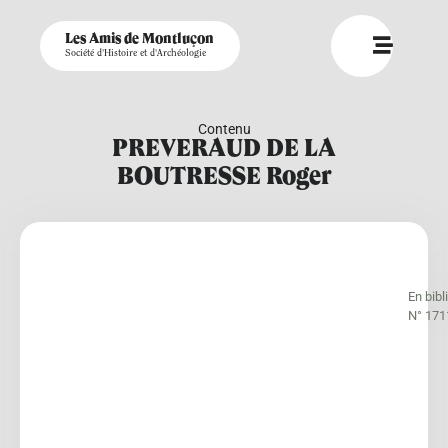
Les Amis de Montluçon
Société d'Histoire et d'Archéologie
Contenu
PREVERAUD DE LA
BOUTRESSE Roger
En bib
N° 171