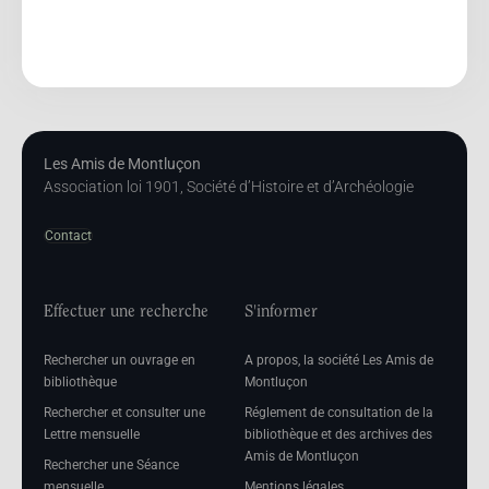
Les Amis de Montluçon
Association loi 1901, Société d’Histoire et d’Archéologie
Contact
Effectuer une recherche
S'informer
Rechercher un ouvrage en
A propos, la société Les Amis de
bibliothèque
Montluçon
Rechercher et consulter une
Réglement de consultation de la
Lettre mensuelle
bibliothèque et des archives des
Amis de Montluçon
Rechercher une Séance
mensuelle
Mentions légales