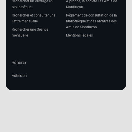
Rechercher un ouvrage en
A propos, la société Les Amis de
bibliothèque
Montluçon
Rechercher et consulter une
Réglement de consultation de la
Lettre mensuelle
bibliothèque et des archives des
Amis de Montluçon
Rechercher une Séance
mensuelle
Mentions légales
Adhérer
Adhésion