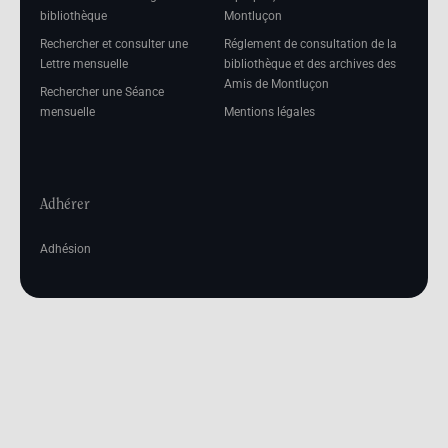
bibliothèque
Montluçon
Rechercher et consulter une
Réglement de consultation de la
Lettre mensuelle
bibliothèque et des archives des
Amis de Montluçon
Rechercher une Séance
mensuelle
Mentions légales
Adhérer
Adhésion