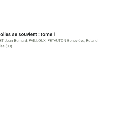
olles se souvient : tome I
T Jean-Bernard
,
PAILLOUX
,
PETAUTON Geneviève
,
Roland
les (03)