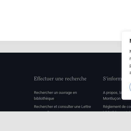
Effectuer une recherche
S'informer
Rechercher un ouvrage en
A propos, la soc
bibliothèque
Montluçon
Rechercher et consulter une Lettre
Réglement de con
mensuelle
bibliothèque et 
de Montluçon
Rechercher une Séance mensuelle
Mentions légale