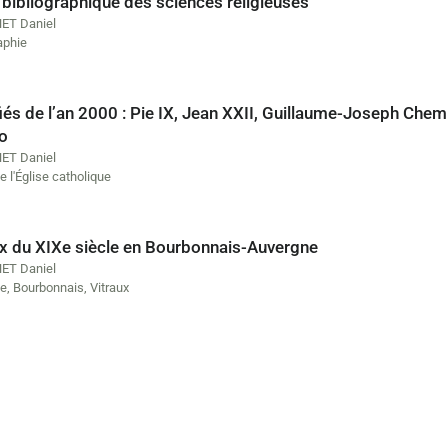
 bibliographique des sciences religieuses
ET Daniel
aphie
fiés de l’an 2000 : Pie IX, Jean XXII, Guillaume-Joseph 
o
ET Daniel
e l'Église catholique
ux du XIXe siècle en Bourbonnais-Auvergne
ET Daniel
ne
,
Bourbonnais
,
Vitraux