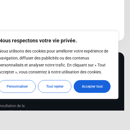
Nous respectons votre vie privée.
Nous utilisons des cookies pour améliorer votre expérience de
navigation, diffuser des publicités ou des contenus
personnalisés et analyser notre trafic. En cliquant sur « Tout
accepter », vous consentez à notre utilisation des cookies.
Adhérer
Personnaliser
Tout rejeter
Accepter tout
iété Les Amis de
Adhésion
sultation de la
des archives des Amis
s