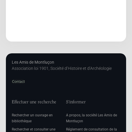
Les Amis de Montluçon
Association loi 1901, Société d’Histoire et d’Archéologie
Contact
Effectuer une recherche
S'informer
Rechercher un ouvrage en
A propos, la société Les Amis de
bibliothèque
Montluçon
Rechercher et consulter une
Réglement de consultation de la