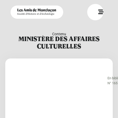
Les Amis de Montluçon
Société d'Histoire et d'Archéologie
Contenu
MINISTÈRE DES AFFAIRES
CULTURELLES
En bib
N° 165